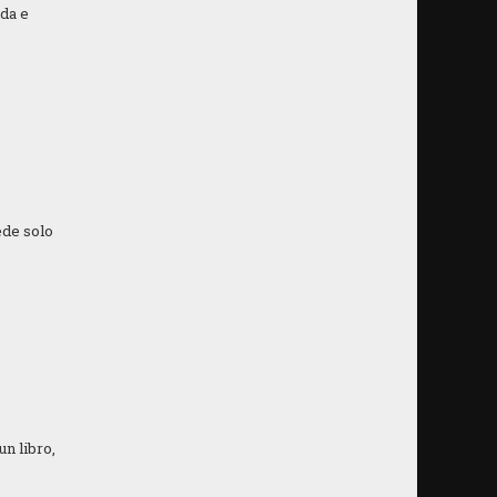
ida e
ede solo
un libro,