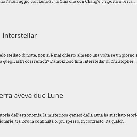
ffio l’atterraggio con Luna-25; la Cina che con Chang’e 5 riporta a Terra...
 Interstellar
elo stellato di notte, non si è mai chiesto almeno una volta se un giorn
a quegli astri così remoti? L’ambizioso film Interstellar di Christopher ..
erra aveva due Lune
toria dell’astronomia, la misteriosa genesi della Luna ha suscitato teorie
onarie, tra loro in continuità o, più spesso, in contrasto. Da qualch...