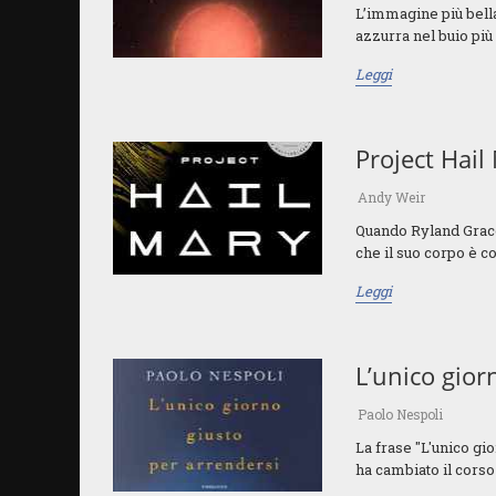
L’immagine più bella 
azzurra nel buio più 
Leggi
Project Hail
Andy Weir
Quando Ryland Grace 
che il suo corpo è co
Leggi
L’unico gior
Paolo Nespoli
La frase "L'unico gio
ha cambiato il corso