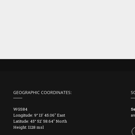
GEOGRAPHIC COORDINATES:
S
WGS84
S
Longitude: 9° 13' 45.06" East
av
Latitude: 45° 52' 58.64" North
Height: 1128 msl