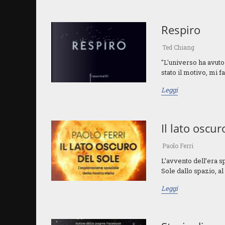
Respiro
Ted Chiang
"L'universo ha avuto
stato il motivo, mi f
Leggi
Il lato oscur
Paolo Ferri
L’avvento dell’era s
Sole dallo spazio, al
Leggi