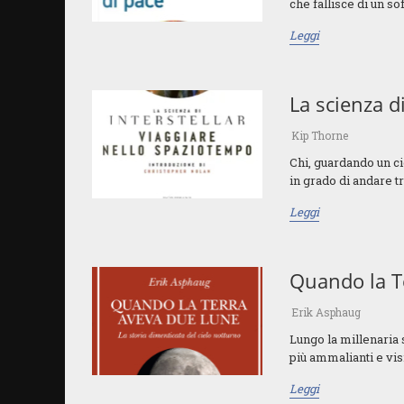
che fallisce di un so
Leggi
La scienza di
Kip Thorne
Chi, guardando un ci
in grado di andare tr
Leggi
Quando la T
Erik Asphaug
Lungo la millenaria s
più ammalianti e visi
Leggi