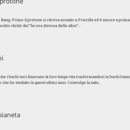
 protone
Bang, Primo il protone si ritrova accanto a Priscilla ed è amore a prima 
olito cliché del “lei era diversa delle altre”...
hi
che i buchi neri finiscano la loro lunga vita trasformandosi in buchi bianc
 che ho studiato in questi ultimi anni. Coinvolge la natu...
pianeta