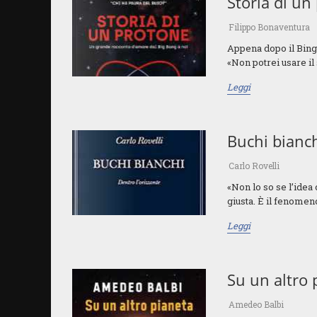
Storia di un
Filippo Bonaventura
Appena dopo il Bing 
«Non potrei usare il s
Leggi
Buchi bianc
Carlo Rovelli
«Non lo so se l’idea 
giusta. È il fenomeno
Leggi
Su un altro 
Amedeo Balbi