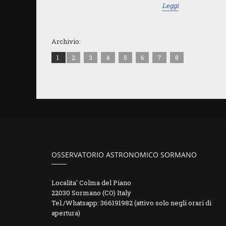
Leggi
Archivio:
1
2
3
4
5
6
7
8
OSSERVATORIO ASTRONOMICO SORMANO
Localita' Colma del Piano
22030 Sormano (CO) Italy
Tel./Whatsapp: 366191982 (attivo solo negli orari di
apertura)