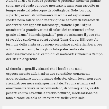
Adibita all'uso di circa 15 persone, è presente anche un grande
schermo sul quale vengono mostrate le immagini raccolte in
tempo reale dal telescopio dei dettagli del Sole (corona,
superfici, eventuali brillamenti, macchie ed esplosioni).
Inoltre nella sala vi sono meravigliose sezioni di asteroidi da
osservare con appositi microscopi, tramite i quali si può
ammirare la grande varietà di colori dei costituenti. Infine,
grazie ad una "Bilancia Spaziale", potrete misurare il peso che
si avrebbe sui diversi corpi celesti (Luna, Giove, ISS, ecc). Al
termine della visita, si possono acquistare ad offerta libera, per
autofinanziamento, le migliori fotografie realizzate
dall’osservatorio e dei campioni di meteoriti rinvenuti a Campo
del Ciel in Argentina.
Si ricorda ai gentili visitatori che i locali sono stati
espressamente adibiti ad un uso scientifico, contenenti
apparecchiature ingombranti e delicate. Alcuni locali non sono
riscaldati per necessità sperimentale. Per una istruttiva ed
emozionante visita si raccomandano, di conseguenza, vestiti
pesanti contro l'eventuale freddo notturno, moderazione nel
tono di voce, cautela nei movimenti nelle varie sale.