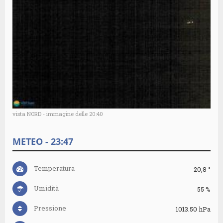
vista NORD - immagine delle 20:40
METEO - 23:47
Temperatura
20,8 °
Umidità
55 %
Pressione
1013.50 hPa