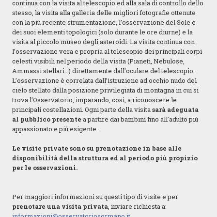
continua con la visita al telescopio ed alla sala di controllo dello
stesso, la visita alla galleria delle migliori fotografie ottenute
con la più recente strumentazione, l’osservazione del Sole e
dei suoi elementi topologici (solo durante le ore diurne) e la
visita al piccolo museo degli asteroidi. La visita continua con
l’osservazione vera e propria al telescopio dei principali corpi
celesti visibili nel periodo della visita (Pianeti, Nebulose,
Ammassi stellari...) direttamente dall'oculare del telescopio.
L’osservazione è correlata dall’istruzione ad occhio nudo del
cielo stellato dalla posizione privilegiata di montagna in cui si
trova l'Osservatorio, imparando, così, a riconoscere le
principali costellazioni. Ogni parte della visita
sarà adeguata
al pubblico presente
a partire dai bambini fino all’adulto più
appassionato e più esigente.
Le visite private sono su prenotazione in base alle
disponibilità della struttura ed al periodo più propizio
per le osservazioni.
Per maggiori informazioni su questi tipo di visite e per
prenotare una visita privata
, inviare richiesta a:
informazioni@osservatoriosormano.it