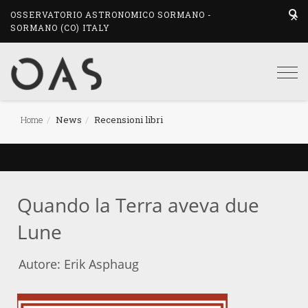
OSSERVATORIO ASTRONOMICO SORMANO -
SORMANO (CO) ITALY
Togg
navi
Home
News
Recensioni libri
Quando la Terra aveva due
Lune
Autore: Erik Asphaug