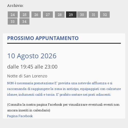
Archivio:
24
25
26
27
28
29
30
31
32
33
34
PROSSIMO APPUNTAMENTO
10 Agosto 2026
dalle 19:45 alle 23:00
Notte di San Lorenzo
NON è necessaria prenotazione E' prevista una notevole affluenza e si
raccomanda di raggiungere la zona in anticipo, equipaggiati con calzature
idonee, indumenti caldi e torcia. E’ proibito sostare nei prati adiacenti.
(Consulta la nostra pagina Facebook per visualizzare eventuali eventi non
ancora inseriti in calendario)
Pagina Facebook