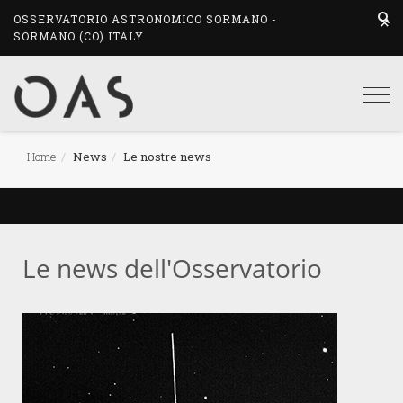
OSSERVATORIO ASTRONOMICO SORMANO -
SORMANO (CO) ITALY
Togg
navi
Home
News
Le nostre news
Le news dell'Osservatorio