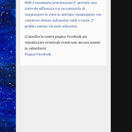
NON è necessaria prenotazione E' prevista una
notevole affluenza e si raccomanda di
raggiungere la zona in anticipo, equipaggiati con
calzature idonee, indumenti caldi e torcia. E’
proibito sostare nei prati adiacenti.
(Consulta la nostra pagina Facebook per
visualizzare eventuali eventi non ancora inseriti
in calendario)
Pagina Facebook