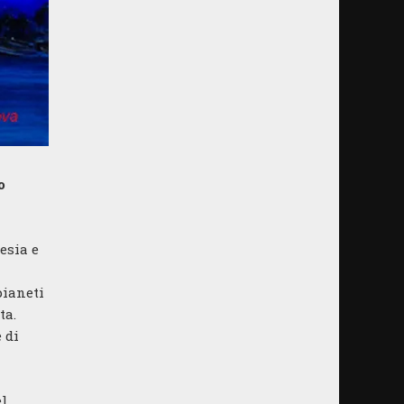
o
esia e
pianeti
ta.
 di
el