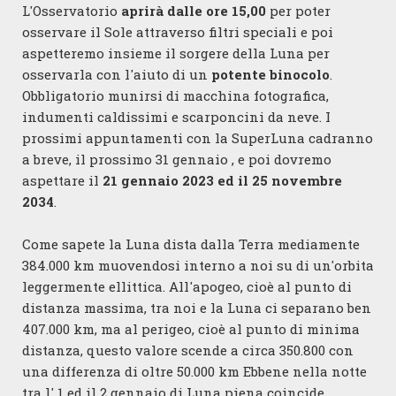
L'Osservatorio
aprirà dalle ore 15,00
per poter
osservare il Sole attraverso filtri speciali e poi
aspetteremo insieme il sorgere della Luna per
osservarla con l'aiuto di un
potente binocolo
.
Obbligatorio munirsi di macchina fotografica,
indumenti caldissimi e scarponcini da neve. I
prossimi appuntamenti con la SuperLuna cadranno
a breve, il prossimo 31 gennaio , e poi dovremo
aspettare il
21 gennaio 2023 ed il 25 novembre
2034
.
Come sapete la Luna dista dalla Terra mediamente
384.000 km muovendosi interno a noi su di un'orbita
leggermente ellittica. All'apogeo, cioè al punto di
distanza massima, tra noi e la Luna ci separano ben
407.000 km, ma al perigeo, cioè al punto di minima
distanza, questo valore scende a circa 350.800 con
una differenza di oltre 50.000 km Ebbene nella notte
tra l' 1 ed il 2 gennaio di Luna piena coincide