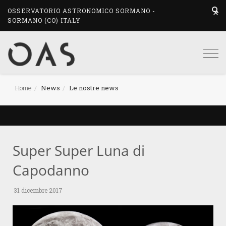
OSSERVATORIO ASTRONOMICO SORMANO -
SORMANO (CO) ITALY
Togg
navi
Home
News
Le nostre news
Super Super Luna di
Capodanno
31 dicembre 2017