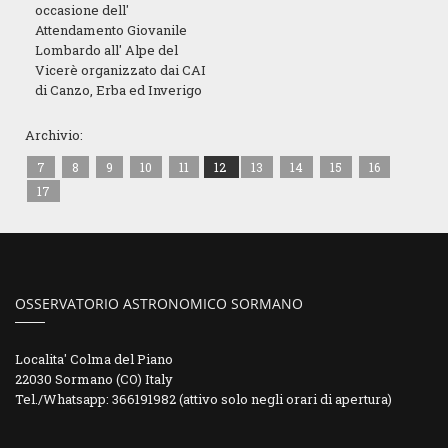
occasione dell'
Attendamento Giovanile
Lombardo all' Alpe del
Vicerè organizzato dai CAI
di Canzo, Erba ed Inverigo
Archivio:
7
8
9
10
11
12
13
14
15
16
17
OSSERVATORIO ASTRONOMICO SORMANO
Localita' Colma del Piano
22030 Sormano (CO) Italy
Tel./Whatsapp: 366191982 (attivo solo negli orari di apertura)