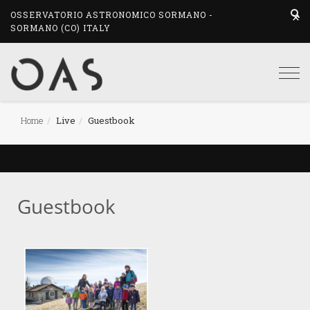
OSSERVATORIO ASTRONOMICO SORMANO -
SORMANO (CO) ITALY
Togg
navi
Home
Live
Guestbook
Guestbook