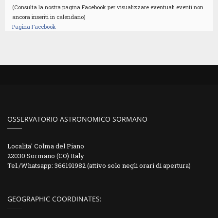
(Consulta la nostra pagina Facebook per visualizzare eventuali eventi non
ancora inseriti in calendario)
Pagina Facebook
OSSERVATORIO ASTRONOMICO SORMANO
Localita' Colma del Piano
22030 Sormano (CO) Italy
Tel./Whatsapp: 366191982 (attivo solo negli orari di apertura)
GEOGRAPHIC COORDINATES: