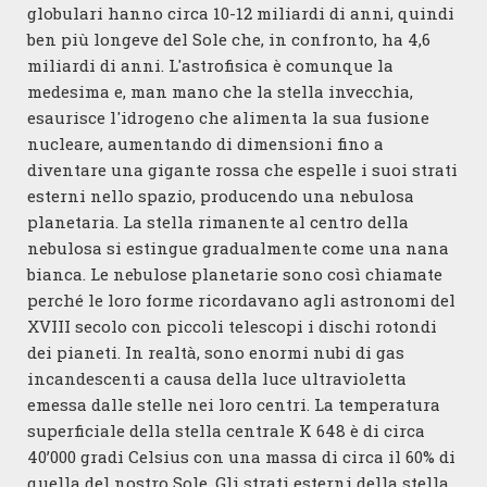
globulari hanno circa 10-12 miliardi di anni, quindi
ben più longeve del Sole che, in confronto, ha 4,6
miliardi di anni. L'astrofisica è comunque la
medesima e, man mano che la stella invecchia,
esaurisce l'idrogeno che alimenta la sua fusione
nucleare, aumentando di dimensioni fino a
diventare una gigante rossa che espelle i suoi strati
esterni nello spazio, producendo una nebulosa
planetaria. La stella rimanente al centro della
nebulosa si estingue gradualmente come una nana
bianca. Le nebulose planetarie sono così chiamate
perché le loro forme ricordavano agli astronomi del
XVIII secolo con piccoli telescopi i dischi rotondi
dei pianeti. In realtà, sono enormi nubi di gas
incandescenti a causa della luce ultravioletta
emessa dalle stelle nei loro centri. La temperatura
superficiale della stella centrale K 648 è di circa
40’000 gradi Celsius con una massa di circa il 60% di
quella del nostro Sole. Gli strati esterni della stella