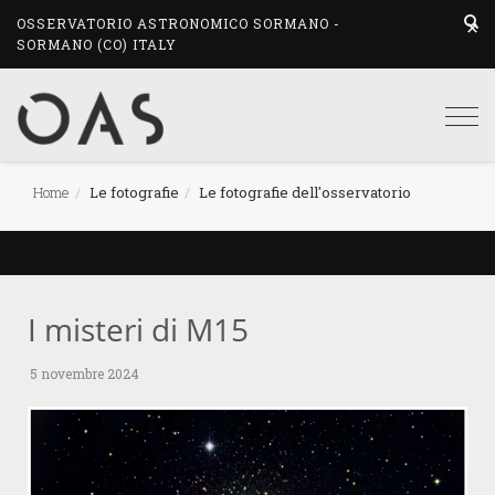
OSSERVATORIO ASTRONOMICO SORMANO -
SORMANO (CO) ITALY
Togg
navi
Home
Le fotografie
Le fotografie dell'osservatorio
I misteri di M15
5 novembre 2024