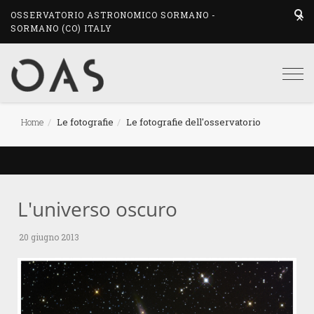
OSSERVATORIO ASTRONOMICO SORMANO -
SORMANO (CO) ITALY
Togg
navi
Home
Le fotografie
Le fotografie dell'osservatorio
L'universo oscuro
20 giugno 2013